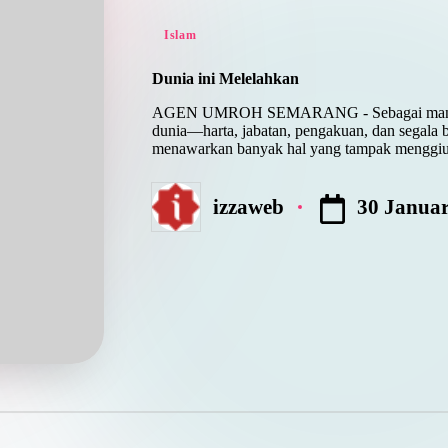
Posted
Islam
in
Dunia ini Melelahkan
AGEN UMROH SEMARANG - Sebagai manusia, 
dunia—harta, jabatan, pengakuan, dan segala 
menawarkan banyak hal yang tampak menggiur
30 Januar
izzaweb
Posted
by