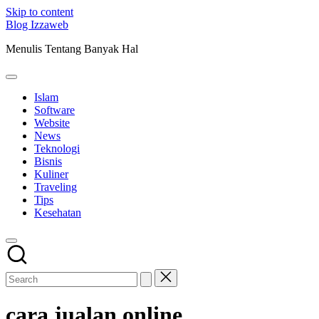
Skip to content
Blog Izzaweb
Menulis Tentang Banyak Hal
Islam
Software
Website
News
Teknologi
Bisnis
Kuliner
Traveling
Tips
Kesehatan
cara jualan online