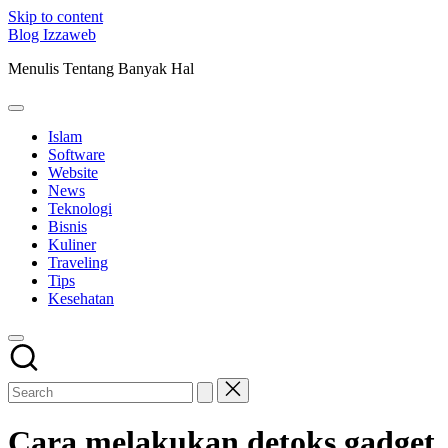
Skip to content
Blog Izzaweb
Menulis Tentang Banyak Hal
Islam
Software
Website
News
Teknologi
Bisnis
Kuliner
Traveling
Tips
Kesehatan
Cara melakukan detoks gadget