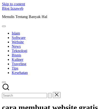
Skip to content
Blog Izzaweb
Menulis Tentang Banyak Hal
Islam
Software
Website
News
Teknologi
Bisnis
Kuliner
Traveling
Tips
Kesehatan
cara membuat website gratis