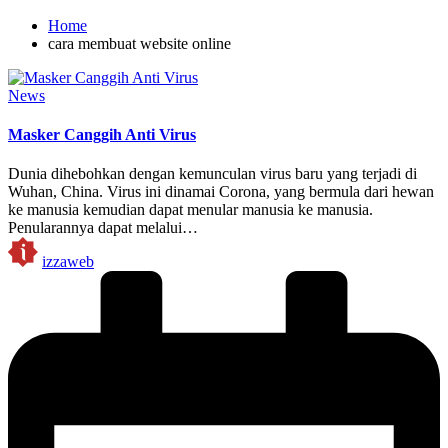
Home
cara membuat website online
Posted
News
in
Masker Canggih Anti Virus
Dunia dihebohkan dengan kemunculan virus baru yang terjadi di
Wuhan, China. Virus ini dinamai Corona, yang bermula dari hewan
ke manusia kemudian dapat menular manusia ke manusia.
Penularannya dapat melalui…
Posted
izzaweb
by