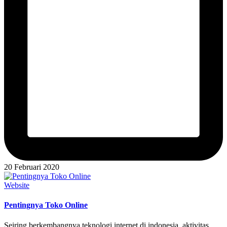
20 Februari 2020
Posted
Website
in
Pentingnya Toko Online
Seiring berkembangnya teknologi internet di indonesia, aktivitas