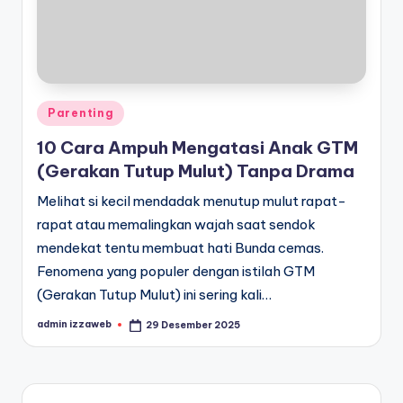
Posted
Parenting
in
10 Cara Ampuh Mengatasi Anak GTM
(Gerakan Tutup Mulut) Tanpa Drama
Melihat si kecil mendadak menutup mulut rapat-
rapat atau memalingkan wajah saat sendok
mendekat tentu membuat hati Bunda cemas.
Fenomena yang populer dengan istilah GTM
(Gerakan Tutup Mulut) ini sering kali…
admin izzaweb
29 Desember 2025
Posted
by