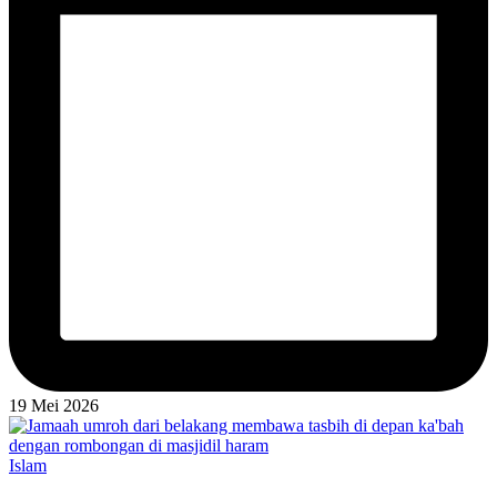
19 Mei 2026
Posted
Islam
in