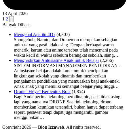
13 April 2026
Navigasi
Next
1
2
page
Banyak Dibaca
pos
Mengenal Apa itu 4D?
(4,307)
Spongebob, Naruto, dan Doraemon merupakan sebagian
animasi yang pasti tidak asing. Dengan berbagai warna
menarik, kartun atau anime tersebut telah menemani pada
waktu kecil di waktu sebelum berangkat sekolah, siang…
Menghadirkan Antusiasme Anak untuk Belajar
(2,266)
SISTEM INFORMASI MANAJEMEN PENDIDIKAN -
Antusiasme belajar adalah kunci untuk menciptakan
lingkungan sekolah yang dinamis dan memberikan
pengalaman pendidikan yang memuaskan bagi anak-anak.
Anak-anak yang memiliki semangat belajar yang tinggi…
Drone “Fleye” Berbentuk Bola
(1,854)
Bagi Anda pecinta teknologi aerodinamic, pasti tidak asing
lagi yang namanya DRONE.Saat ini, teknologi drone
memberikan keunikan tersendiri, bukan hanya dapat terbang
seperti pesawat tetapi dapat juga mengambil gambar
menggunakan…
Copyright 2026 —
Blog Izzaweb
. All rights reserved.