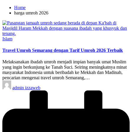
Home
harga umroh 2026
Posted
Islam
in
Travel Umroh Semarang dengan Tarif Umroh 2026 Terbaik
Melaksanakan ibadah umroh menjadi impian banyak umat Muslim
yang ingin berkunjung ke Tanah Suci. Seiring meningkatnya minat
masyarakat Indonesia untuk beribadah ke Mekkah dan Madinah,
pencarian mengenai travel umroh Semarang,…
Posted
admin izzaweb
by