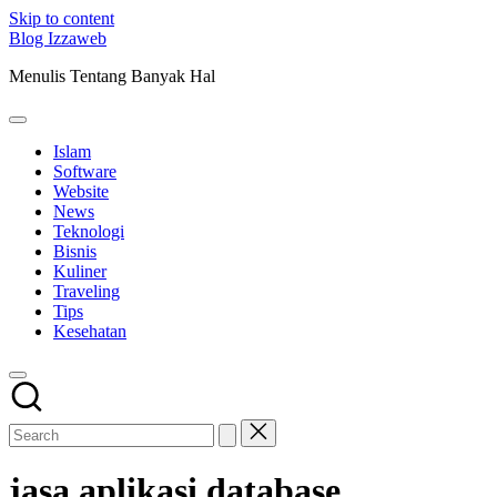
Skip to content
Blog Izzaweb
Menulis Tentang Banyak Hal
Islam
Software
Website
News
Teknologi
Bisnis
Kuliner
Traveling
Tips
Kesehatan
jasa aplikasi database