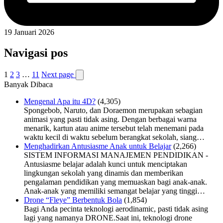
19 Januari 2026
Navigasi pos
1
2
3
…
11
Next page
Banyak Dibaca
Mengenal Apa itu 4D?
(4,305)
Spongebob, Naruto, dan Doraemon merupakan sebagian
animasi yang pasti tidak asing. Dengan berbagai warna
menarik, kartun atau anime tersebut telah menemani pada
waktu kecil di waktu sebelum berangkat sekolah, siang…
Menghadirkan Antusiasme Anak untuk Belajar
(2,266)
SISTEM INFORMASI MANAJEMEN PENDIDIKAN -
Antusiasme belajar adalah kunci untuk menciptakan
lingkungan sekolah yang dinamis dan memberikan
pengalaman pendidikan yang memuaskan bagi anak-anak.
Anak-anak yang memiliki semangat belajar yang tinggi…
Drone “Fleye” Berbentuk Bola
(1,854)
Bagi Anda pecinta teknologi aerodinamic, pasti tidak asing
lagi yang namanya DRONE.Saat ini, teknologi drone