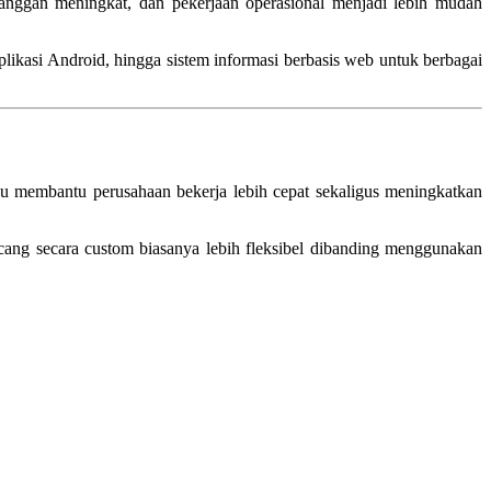
pelanggan meningkat, dan pekerjaan operasional menjadi lebih mudah
plikasi Android, hingga sistem informasi berbasis web untuk berbagai
pu membantu perusahaan bekerja lebih cepat sekaligus meningkatkan
cang secara custom biasanya lebih fleksibel dibanding menggunakan