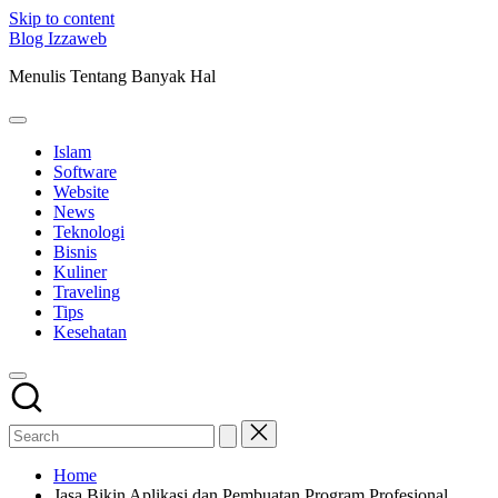
Skip to content
Blog Izzaweb
Menulis Tentang Banyak Hal
Islam
Software
Website
News
Teknologi
Bisnis
Kuliner
Traveling
Tips
Kesehatan
Home
Jasa Bikin Aplikasi dan Pembuatan Program Profesional