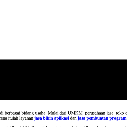
kat di berbagai bidang usaha. Mulai dari UMKM, perusahaan jasa, tok
rena itulah layanan
jasa bikin aplikasi
dan
jasa pembuatan program