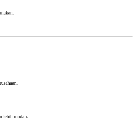
gunakan.
erusahaan.
an lebih mudah.