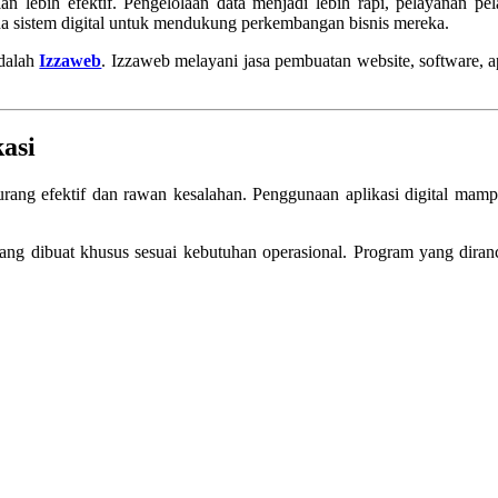
alan lebih efektif. Pengelolaan data menjadi lebih rapi, pelayanan 
ada sistem digital untuk mendukung perkembangan bisnis mereka.
adalah
Izzaweb
. Izzaweb melayani jasa pembuatan website, software, a
kasi
kurang efektif dan rawan kesalahan. Penggunaan aplikasi digital mam
ang dibuat khusus sesuai kebutuhan operasional. Program yang diran