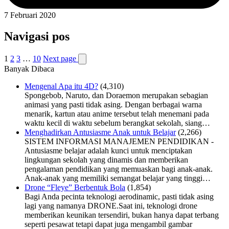
7 Februari 2020
Navigasi pos
1
2
3
…
10
Next page
Banyak Dibaca
Mengenal Apa itu 4D?
(4,310)
Spongebob, Naruto, dan Doraemon merupakan sebagian
animasi yang pasti tidak asing. Dengan berbagai warna
menarik, kartun atau anime tersebut telah menemani pada
waktu kecil di waktu sebelum berangkat sekolah, siang…
Menghadirkan Antusiasme Anak untuk Belajar
(2,266)
SISTEM INFORMASI MANAJEMEN PENDIDIKAN -
Antusiasme belajar adalah kunci untuk menciptakan
lingkungan sekolah yang dinamis dan memberikan
pengalaman pendidikan yang memuaskan bagi anak-anak.
Anak-anak yang memiliki semangat belajar yang tinggi…
Drone “Fleye” Berbentuk Bola
(1,854)
Bagi Anda pecinta teknologi aerodinamic, pasti tidak asing
lagi yang namanya DRONE.Saat ini, teknologi drone
memberikan keunikan tersendiri, bukan hanya dapat terbang
seperti pesawat tetapi dapat juga mengambil gambar