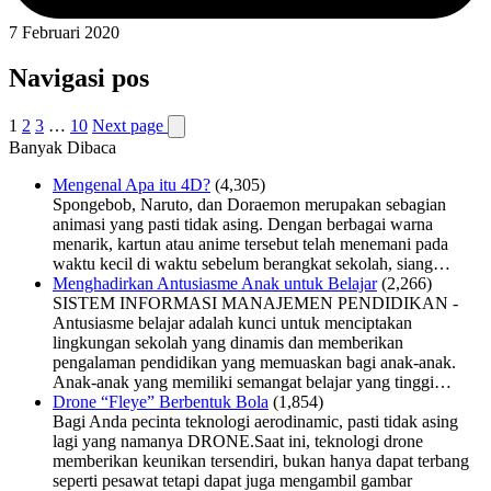
7 Februari 2020
Navigasi pos
1
2
3
…
10
Next page
Banyak Dibaca
Mengenal Apa itu 4D?
(4,305)
Spongebob, Naruto, dan Doraemon merupakan sebagian
animasi yang pasti tidak asing. Dengan berbagai warna
menarik, kartun atau anime tersebut telah menemani pada
waktu kecil di waktu sebelum berangkat sekolah, siang…
Menghadirkan Antusiasme Anak untuk Belajar
(2,266)
SISTEM INFORMASI MANAJEMEN PENDIDIKAN -
Antusiasme belajar adalah kunci untuk menciptakan
lingkungan sekolah yang dinamis dan memberikan
pengalaman pendidikan yang memuaskan bagi anak-anak.
Anak-anak yang memiliki semangat belajar yang tinggi…
Drone “Fleye” Berbentuk Bola
(1,854)
Bagi Anda pecinta teknologi aerodinamic, pasti tidak asing
lagi yang namanya DRONE.Saat ini, teknologi drone
memberikan keunikan tersendiri, bukan hanya dapat terbang
seperti pesawat tetapi dapat juga mengambil gambar