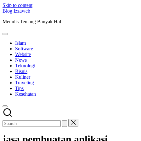
Skip to content
Blog Izzaweb
Menulis Tentang Banyak Hal
Islam
Software
Website
News
Teknologi
Bisnis
Kuliner
Traveling
Tips
Kesehatan
jasa pembuatan aplikasi