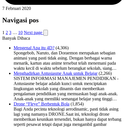
7 Februari 2020
Navigasi pos
1
2
3
…
10
Next page
Banyak Dibaca
Mengenal Apa itu 4D?
(4,306)
Spongebob, Naruto, dan Doraemon merupakan sebagian
animasi yang pasti tidak asing. Dengan berbagai warna
menarik, kartun atau anime tersebut telah menemani pada
waktu kecil di waktu sebelum berangkat sekolah, siang…
Menghadirkan Antusiasme Anak untuk Belajar
(2,266)
SISTEM INFORMASI MANAJEMEN PENDIDIKAN -
Antusiasme belajar adalah kunci untuk menciptakan
lingkungan sekolah yang dinamis dan memberikan
pengalaman pendidikan yang memuaskan bagi anak-anak.
Anak-anak yang memiliki semangat belajar yang tinggi…
Drone “Fleye” Berbentuk Bola
(1,854)
Bagi Anda pecinta teknologi aerodinamic, pasti tidak asing
lagi yang namanya DRONE.Saat ini, teknologi drone
memberikan keunikan tersendiri, bukan hanya dapat terbang
seperti pesawat tetapi dapat juga mengambil gambar