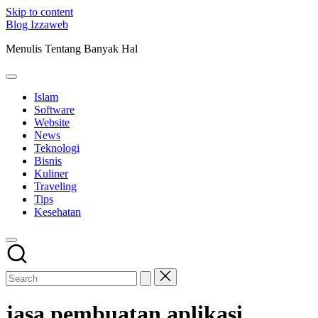
Skip to content
Blog Izzaweb
Menulis Tentang Banyak Hal
Islam
Software
Website
News
Teknologi
Bisnis
Kuliner
Traveling
Tips
Kesehatan
jasa pembuatan aplikasi