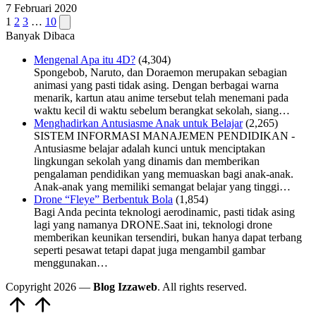
7 Februari 2020
Navigasi
Next
1
2
3
…
10
page
Banyak Dibaca
pos
Mengenal Apa itu 4D?
(4,304)
Spongebob, Naruto, dan Doraemon merupakan sebagian
animasi yang pasti tidak asing. Dengan berbagai warna
menarik, kartun atau anime tersebut telah menemani pada
waktu kecil di waktu sebelum berangkat sekolah, siang…
Menghadirkan Antusiasme Anak untuk Belajar
(2,265)
SISTEM INFORMASI MANAJEMEN PENDIDIKAN -
Antusiasme belajar adalah kunci untuk menciptakan
lingkungan sekolah yang dinamis dan memberikan
pengalaman pendidikan yang memuaskan bagi anak-anak.
Anak-anak yang memiliki semangat belajar yang tinggi…
Drone “Fleye” Berbentuk Bola
(1,854)
Bagi Anda pecinta teknologi aerodinamic, pasti tidak asing
lagi yang namanya DRONE.Saat ini, teknologi drone
memberikan keunikan tersendiri, bukan hanya dapat terbang
seperti pesawat tetapi dapat juga mengambil gambar
menggunakan…
Copyright 2026 —
Blog Izzaweb
. All rights reserved.
Scroll
to