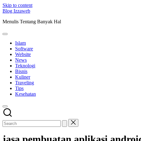
Skip to content
Blog Izzaweb
Menulis Tentang Banyak Hal
Islam
Software
Website
News
Teknologi
Bisnis
Kuliner
Traveling
Tips
Kesehatan
jasa pembuatan aplikasi andro