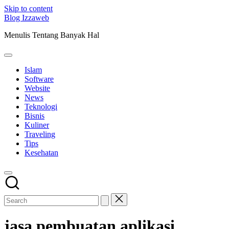
Skip to content
Blog Izzaweb
Menulis Tentang Banyak Hal
Islam
Software
Website
News
Teknologi
Bisnis
Kuliner
Traveling
Tips
Kesehatan
jasa pembuatan aplikasi