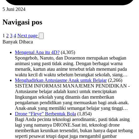
5 Juni 2024
Navigasi pos
1
2
3
4
Next page
Banyak Dibaca
Mengenal Apa itu 4D?
(4,305)
Spongebob, Naruto, dan Doraemon merupakan sebagian
animasi yang pasti tidak asing. Dengan berbagai warna
menarik, kartun atau anime tersebut telah menemani pada
waktu kecil di waktu sebelum berangkat sekolah, siang…
Menghadirkan Antusiasme Anak untuk Belajar
(2,266)
SISTEM INFORMASI MANAJEMEN PENDIDIKAN -
Antusiasme belajar adalah kunci untuk menciptakan
lingkungan sekolah yang dinamis dan memberikan
pengalaman pendidikan yang memuaskan bagi anak-anak.
Anak-anak yang memiliki semangat belajar yang tinggi…
Drone “Fleye” Berbentuk Bola
(1,854)
Bagi Anda pecinta teknologi aerodinamic, pasti tidak asing
lagi yang namanya DRONE.Saat ini, teknologi drone
memberikan keunikan tersendiri, bukan hanya dapat terbang
seperti pesawat tetapi dapat juga mengambil gambar