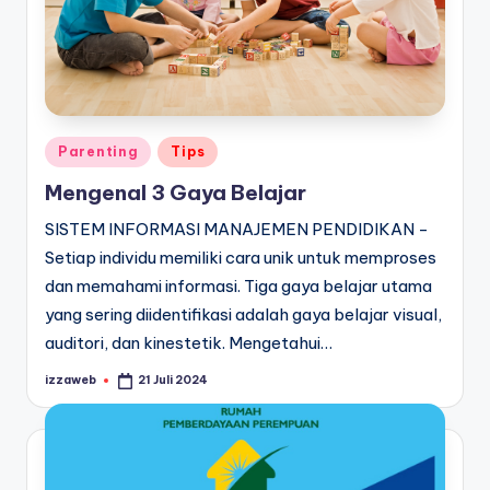
Posted
Parenting
Tips
in
Mengenal 3 Gaya Belajar
SISTEM INFORMASI MANAJEMEN PENDIDIKAN -
Setiap individu memiliki cara unik untuk memproses
dan memahami informasi. Tiga gaya belajar utama
yang sering diidentifikasi adalah gaya belajar visual,
auditori, dan kinestetik. Mengetahui…
izzaweb
21 Juli 2024
Posted
by