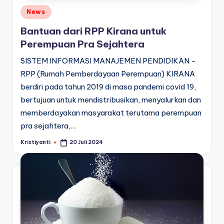
Posted
News
in
Bantuan dari RPP Kirana untuk
Perempuan Pra Sejahtera
SISTEM INFORMASI MANAJEMEN PENDIDIKAN -
RPP (Rumah Pemberdayaan Perempuan) KIRANA
berdiri pada tahun 2019 di masa pandemi covid 19,
bertujuan untuk mendistribusikan, menyalurkan dan
memberdayakan masyarakat terutama perempuan
pra sejahtera,…
Kristiyanti
20 Juli 2024
Posted
by