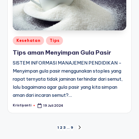
Posted
Kesehatan
Tips
in
Tips aman Menyimpan Gula Pasir
SISTEM INFORMASI MANAJEMEN PENDIDIKAN -
Menyimpan gula pasir menggunakan stoples yang
rapat ternyata tidak jaminan terhindar dari semut,
lalu bagaimana agar gula pasir yang kita simpan
aman dari incaran semut?…
Kristiyanti
19 Juli 2024
Posted
by
Navigasi
1
2
3
…
9
NEXT
PAGE