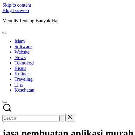
Skip to content
Blog Izzaweb
Menulis Tentang Banyak Hal
Islam
Software
Website
News
Teknologi
Bisnis
Kuliner
Traveling
Tips
Kesehatan
jasa pembuatan aplikasi murah