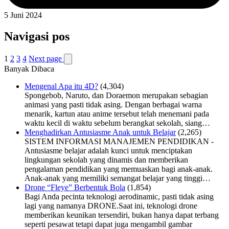
5 Juni 2024
Navigasi pos
1
2
3
4
Next page
Banyak Dibaca
Mengenal Apa itu 4D?
(4,304)
Spongebob, Naruto, dan Doraemon merupakan sebagian
animasi yang pasti tidak asing. Dengan berbagai warna
menarik, kartun atau anime tersebut telah menemani pada
waktu kecil di waktu sebelum berangkat sekolah, siang…
Menghadirkan Antusiasme Anak untuk Belajar
(2,265)
SISTEM INFORMASI MANAJEMEN PENDIDIKAN -
Antusiasme belajar adalah kunci untuk menciptakan
lingkungan sekolah yang dinamis dan memberikan
pengalaman pendidikan yang memuaskan bagi anak-anak.
Anak-anak yang memiliki semangat belajar yang tinggi…
Drone “Fleye” Berbentuk Bola
(1,854)
Bagi Anda pecinta teknologi aerodinamic, pasti tidak asing
lagi yang namanya DRONE.Saat ini, teknologi drone
memberikan keunikan tersendiri, bukan hanya dapat terbang
seperti pesawat tetapi dapat juga mengambil gambar