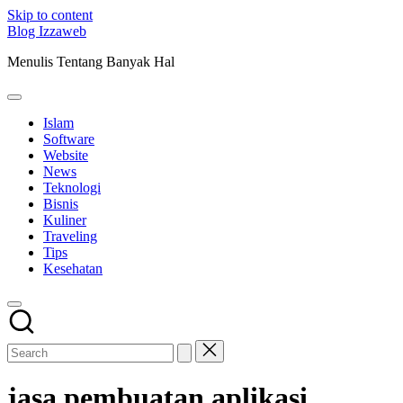
Skip to content
Blog Izzaweb
Menulis Tentang Banyak Hal
Islam
Software
Website
News
Teknologi
Bisnis
Kuliner
Traveling
Tips
Kesehatan
jasa pembuatan aplikasi