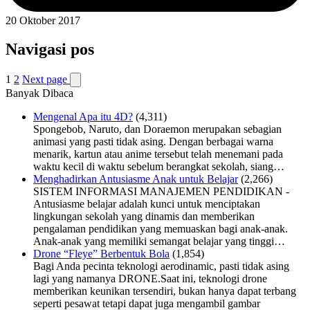
20 Oktober 2017
Navigasi pos
1
2
Next page
Banyak Dibaca
Mengenal Apa itu 4D?
(4,311)
Spongebob, Naruto, dan Doraemon merupakan sebagian
animasi yang pasti tidak asing. Dengan berbagai warna
menarik, kartun atau anime tersebut telah menemani pada
waktu kecil di waktu sebelum berangkat sekolah, siang…
Menghadirkan Antusiasme Anak untuk Belajar
(2,266)
SISTEM INFORMASI MANAJEMEN PENDIDIKAN -
Antusiasme belajar adalah kunci untuk menciptakan
lingkungan sekolah yang dinamis dan memberikan
pengalaman pendidikan yang memuaskan bagi anak-anak.
Anak-anak yang memiliki semangat belajar yang tinggi…
Drone “Fleye” Berbentuk Bola
(1,854)
Bagi Anda pecinta teknologi aerodinamic, pasti tidak asing
lagi yang namanya DRONE.Saat ini, teknologi drone
memberikan keunikan tersendiri, bukan hanya dapat terbang
seperti pesawat tetapi dapat juga mengambil gambar