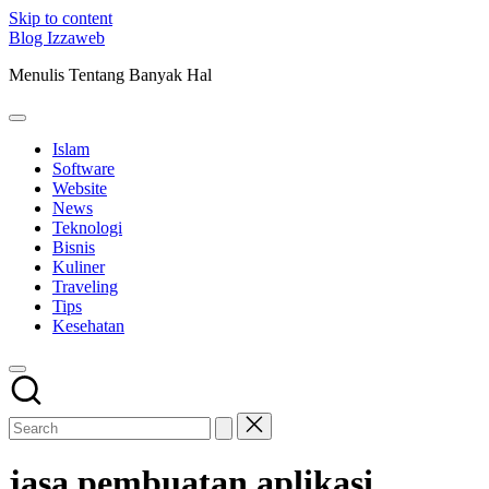
Skip to content
Blog Izzaweb
Menulis Tentang Banyak Hal
Islam
Software
Website
News
Teknologi
Bisnis
Kuliner
Traveling
Tips
Kesehatan
jasa pembuatan aplikasi