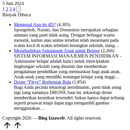
5 Juni 2024
Navigasi
Next
1
2
3
4
page
Banyak Dibaca
pos
Mengenal Apa itu 4D?
(4,305)
Spongebob, Naruto, dan Doraemon merupakan sebagian
animasi yang pasti tidak asing. Dengan berbagai warna
menarik, kartun atau anime tersebut telah menemani pada
waktu kecil di waktu sebelum berangkat sekolah, siang…
Menghadirkan Antusiasme Anak untuk Belajar
(2,266)
SISTEM INFORMASI MANAJEMEN PENDIDIKAN -
Antusiasme belajar adalah kunci untuk menciptakan
lingkungan sekolah yang dinamis dan memberikan
pengalaman pendidikan yang memuaskan bagi anak-anak.
Anak-anak yang memiliki semangat belajar yang tinggi…
Drone “Fleye” Berbentuk Bola
(1,854)
Bagi Anda pecinta teknologi aerodinamic, pasti tidak asing
lagi yang namanya DRONE.Saat ini, teknologi drone
memberikan keunikan tersendiri, bukan hanya dapat terbang
seperti pesawat tetapi dapat juga mengambil gambar
menggunakan…
Copyright 2026 —
Blog Izzaweb
. All rights reserved.
Scroll
to