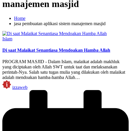
manajemen masjid
Home
jasa pembuatan aplikasi sistem manajemen masjid
Posted
Islam
in
Di saat Malaikat Senantiasa Mendoakan Hamba Allah
PROGRAM MASJID - Dalam Islam, malaikat adalah makhluk
yang diciptakan oleh Allah SWT untuk taat dan melaksanakan
perintah-Nya. Salah satu tugas mulia yang dilakukan oleh malaikat
adalah mendoakan hamba-hamba Allah…
Posted
izzaweb
by