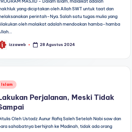
PROGRAM MASJID - Dalam Islam, malaikat adalah
akhluk yang diciptakan oleh Allah SWT untuk taat dan
elaksanakan perintah-Nya. Salah satu tugas mulia yang
dilakukan oleh malaikat adalah mendoakan hamba-hamba
Allah…
28 Agustus 2024
izzaweb
osted
y
Posted
Islam
n
Lakukan Perjalanan, Meski Tidak
Sampai
itulis Oleh Ustadz Aunur Rafiq Saleh Setelah Nabi saw dan
ara sahabatnya berhijrah ke Madinah, tidak ada orang