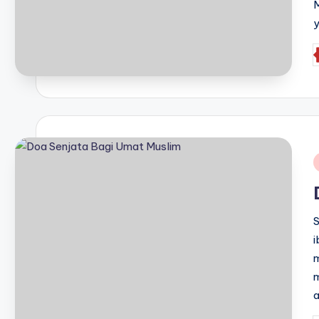
M
y
P
b
i
i
m