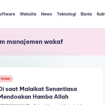
oftware
Website
News
Teknologi
Bisnis
Kuli
tem manajemen wakaf
Posted
Islam
n
Di saat Malaikat Senantiasa
Mendoakan Hamba Allah