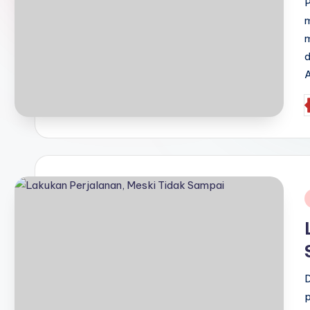
m
m
P
b
i
D
p