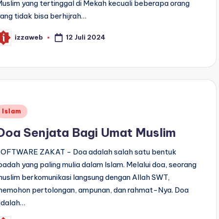
uslim yang tertinggal di Mekah kecuali beberapa orang
ang tidak bisa berhijrah…
12 Juli 2024
izzaweb
osted
y
Posted
Islam
n
Doa Senjata Bagi Umat Muslim
SOFTWARE ZAKAT - Doa adalah salah satu bentuk
badah yang paling mulia dalam Islam. Melalui doa, seorang
uslim berkomunikasi langsung dengan Allah SWT,
memohon pertolongan, ampunan, dan rahmat-Nya. Doa
adalah…