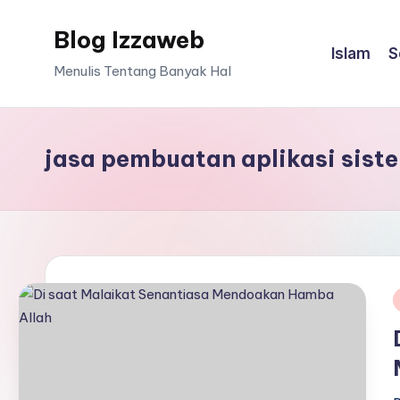
Blog Izzaweb
Skip
Islam
S
to
Menulis Tentang Banyak Hal
content
jasa pembuatan aplikasi sis
i