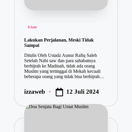
Posted
Islam
in
Lakukan Perjalanan, Meski Tidak
Sampai
Ditulis Oleh Ustadz Aunur Rafiq Saleh
Setelah Nabi saw dan para sahabatnya
berhijrah ke Madinah, tidak ada orang
Muslim yang tertinggal di Mekah kecuali
beberapa orang yang tidak bisa berhijrah…
12 Juli 2024
izzaweb
Posted
by