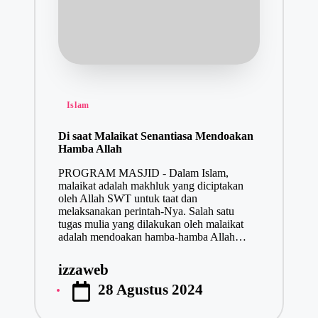
Posted
Islam
in
Di saat Malaikat Senantiasa Mendoakan
Hamba Allah
PROGRAM MASJID - Dalam Islam,
malaikat adalah makhluk yang diciptakan
oleh Allah SWT untuk taat dan
melaksanakan perintah-Nya. Salah satu
tugas mulia yang dilakukan oleh malaikat
adalah mendoakan hamba-hamba Allah…
izzaweb
Posted
28 Agustus 2024
by