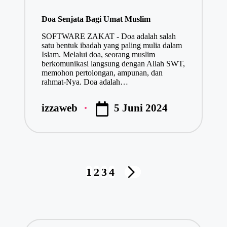
in
Doa Senjata Bagi Umat Muslim
SOFTWARE ZAKAT - Doa adalah salah
satu bentuk ibadah yang paling mulia dalam
Islam. Melalui doa, seorang muslim
berkomunikasi langsung dengan Allah SWT,
memohon pertolongan, ampunan, dan
rahmat-Nya. Doa adalah…
5 Juni 2024
izzaweb
Posted
by
Navigasi
1
2
3
4
NEXT
pos
PAGE