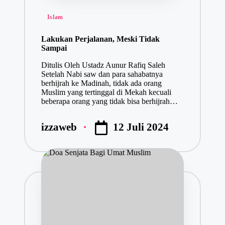
Posted
Islam
in
Lakukan Perjalanan, Meski Tidak
Sampai
Ditulis Oleh Ustadz Aunur Rafiq Saleh
Setelah Nabi saw dan para sahabatnya
berhijrah ke Madinah, tidak ada orang
Muslim yang tertinggal di Mekah kecuali
beberapa orang yang tidak bisa berhijrah…
12 Juli 2024
izzaweb
Posted
by