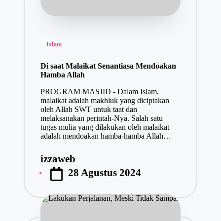
Posted
Islam
in
Di saat Malaikat Senantiasa Mendoakan
Hamba Allah
PROGRAM MASJID - Dalam Islam,
malaikat adalah makhluk yang diciptakan
oleh Allah SWT untuk taat dan
melaksanakan perintah-Nya. Salah satu
tugas mulia yang dilakukan oleh malaikat
adalah mendoakan hamba-hamba Allah…
izzaweb
Posted
28 Agustus 2024
by