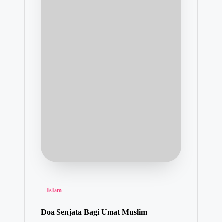
Posted
Islam
in
Doa Senjata Bagi Umat Muslim