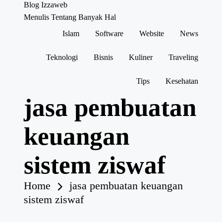
Blog Izzaweb
Menulis Tentang Banyak Hal
Islam
Software
Website
News
Skip
to
content
Teknologi
Bisnis
Kuliner
Traveling
Tips
Kesehatan
jasa pembuatan
keuangan
sistem ziswaf
Home
jasa pembuatan keuangan
sistem ziswaf