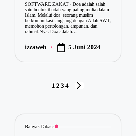
SOFTWARE ZAKAT - Doa adalah salah
satu bentuk ibadah yang paling mulia dalam
Islam. Melalui doa, seorang muslim
berkomunikasi langsung dengan Allah SWT,
memohon pertolongan, ampunan, dan
rahmat-Nya. Doa adalah…
5 Juni 2024
izzaweb
Posted
by
Navigasi
1
2
3
4
NEXT
pos
PAGE
Banyak Dibaca