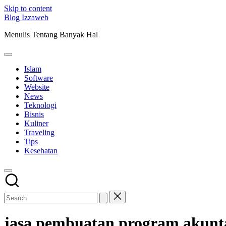
Skip to content
Blog Izzaweb
Menulis Tentang Banyak Hal
Islam
Software
Website
News
Teknologi
Bisnis
Kuliner
Traveling
Tips
Kesehatan
jasa pembuatan program akunta