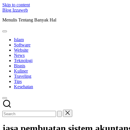
Skip to content
Blog Izzaweb
Menulis Tentang Banyak Hal
Islam
Software
Website
News
Teknologi
Bisnis
Kuliner
Traveling
Tips
Kesehatan
jasa pembuatan sistem akuntan