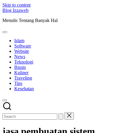
Skip to content
Blog Izzaweb
Menulis Tentang Banyak Hal
Islam
Software
Website
News
Teknologi
Bisnis
Kuliner
Traveling
Tips
Kesehatan
jasa pembuatan sistem