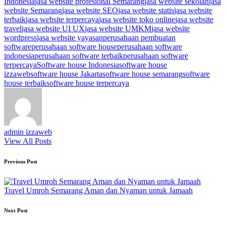
Indonesia
jasa website profesional Semarang
jasa website sekolah
jasa
website Semarang
jasa website SEO
jasa website statis
jasa website
terbaik
jasa website terpercaya
jasa website toko online
jasa website
travel
jasa website UI UX
jasa website UMKM
jasa website
wordpress
jasa website yayasan
perusahaan pembuatan
software
perusahaan software house
perusahaan software
indonesia
perusahaan software terbaik
perusahaan software
terpercaya
Software house Indonesia
software house
izzaweb
software house Jakarta
software house semarang
software
house terbaik
software house terpercaya
admin izzaweb
View All Posts
Post
Previous Post
navigation
Travel Umroh Semarang Aman dan Nyaman untuk Jamaah
Next Post