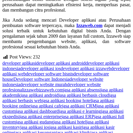
perusahaan dapat meningkatkan efisiensi kerja, memperluas pasar,
dan membangun citra profesional.
Jika Anda sedang mencari Developer aplikasi atau Perusahaan
pembuatan software terpercaya, maka
Izzaweb.com
dapat menjadi
solusi terbaik untuk kebutuhan digital bisnis Anda. Dengan
pengalaman sejak tahun 2009 dan layanan full custom, Izzaweb siap
membantu pengembangan website, aplikasi, dan software
profesional sesuai kebutuhan bisnis Anda.
Post Views:
232
Tags:
developer aplikasi
developer aplikasi android
developer aplikasi
indonesia
developer aplikasi ios
developer aplikasi izzaweb
developer
aplikasi web
developer software bisnis
developer software
house
Developer software Indonesia
developer website
indonesia
developer website murah
developer website
profesional
izzaweb
izzaweb.com
jasa aplikasi absensi
jasa aplikasi
akademik
jasa aplikasi android
jasa aplikasi berbasis cloud
jasa
aplikasi berbasis web
jasa aplikasi booking hotel
jasa aplikasi
booking online
jasa aplikasi cafe
jasa aplikasi CRM
jasa aplikasi
custom
jasa aplikasi dashboard
jasa aplikasi e learning
jasa aplikasi
ekspedisi
jasa aplikasi enterprise
jasa aplikasi ERP
jasa aplikasi full
custom
jasa aplikasi gudang
jasa aplikasi hotel
jasa aplikasi
inventory
jasa aplikasi ios
jasa aplikasi kasir
jasa aplikasi kasir
online
jasa aplikasi keuangan
jasa aplikasi klinik
jasa aplikasi