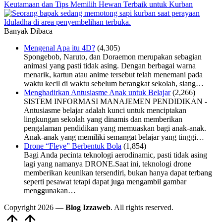
Keutamaan dan Tips Memilih Hewan Terbaik untuk Kurban
Banyak Dibaca
Mengenal Apa itu 4D?
(4,305)
Spongebob, Naruto, dan Doraemon merupakan sebagian
animasi yang pasti tidak asing. Dengan berbagai warna
menarik, kartun atau anime tersebut telah menemani pada
waktu kecil di waktu sebelum berangkat sekolah, siang…
Menghadirkan Antusiasme Anak untuk Belajar
(2,266)
SISTEM INFORMASI MANAJEMEN PENDIDIKAN -
Antusiasme belajar adalah kunci untuk menciptakan
lingkungan sekolah yang dinamis dan memberikan
pengalaman pendidikan yang memuaskan bagi anak-anak.
Anak-anak yang memiliki semangat belajar yang tinggi…
Drone “Fleye” Berbentuk Bola
(1,854)
Bagi Anda pecinta teknologi aerodinamic, pasti tidak asing
lagi yang namanya DRONE.Saat ini, teknologi drone
memberikan keunikan tersendiri, bukan hanya dapat terbang
seperti pesawat tetapi dapat juga mengambil gambar
menggunakan…
Copyright 2026 —
Blog Izzaweb
. All rights reserved.
Scroll