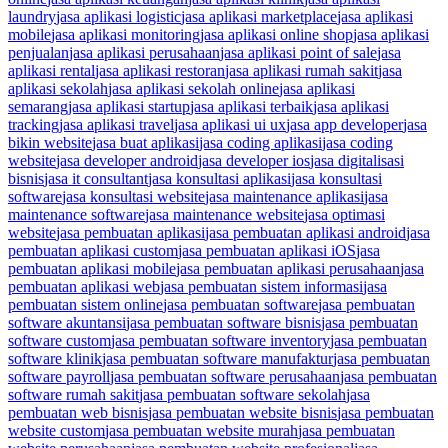
laundry
jasa aplikasi logistic
jasa aplikasi marketplace
jasa aplikasi
mobile
jasa aplikasi monitoring
jasa aplikasi online shop
jasa aplikasi
penjualan
jasa aplikasi perusahaan
jasa aplikasi point of sale
jasa
aplikasi rental
jasa aplikasi restoran
jasa aplikasi rumah sakit
jasa
aplikasi sekolah
jasa aplikasi sekolah online
jasa aplikasi
semarang
jasa aplikasi startup
jasa aplikasi terbaik
jasa aplikasi
tracking
jasa aplikasi travel
jasa aplikasi ui ux
jasa app developer
jasa
bikin website
jasa buat aplikasi
jasa coding aplikasi
jasa coding
website
jasa developer android
jasa developer ios
jasa digitalisasi
bisnis
jasa it consultant
jasa konsultasi aplikasi
jasa konsultasi
software
jasa konsultasi website
jasa maintenance aplikasi
jasa
maintenance software
jasa maintenance website
jasa optimasi
website
jasa pembuatan aplikasi
jasa pembuatan aplikasi android
jasa
pembuatan aplikasi custom
jasa pembuatan aplikasi iOS
jasa
pembuatan aplikasi mobile
jasa pembuatan aplikasi perusahaan
jasa
pembuatan aplikasi web
jasa pembuatan sistem informasi
jasa
pembuatan sistem online
jasa pembuatan software
jasa pembuatan
software akuntansi
jasa pembuatan software bisnis
jasa pembuatan
software custom
jasa pembuatan software inventory
jasa pembuatan
software klinik
jasa pembuatan software manufaktur
jasa pembuatan
software payroll
jasa pembuatan software perusahaan
jasa pembuatan
software rumah sakit
jasa pembuatan software sekolah
jasa
pembuatan web bisnis
jasa pembuatan website bisnis
jasa pembuatan
website custom
jasa pembuatan website murah
jasa pembuatan