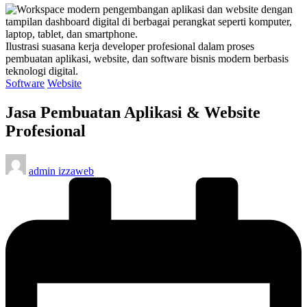
Ilustrasi suasana kerja developer profesional dalam proses
pembuatan aplikasi, website, dan software bisnis modern berbasis
teknologi digital.
Posted
Software
Website
in
Jasa Pembuatan Aplikasi & Website
Profesional
Posted
admin izzaweb
by