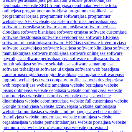
website perusahaan
jasa pembuatan website profesional
jasa
pembuatan website SEO friendly
jasa pembuatan website toko
online
jasa programmer android
jasa programmer aplikasi
jasa
programmer ios
jasa programmer software
jasa programmer
website
jasa SEO website
jasa sistem informasi perusahaan
jasa
software absensi
jasa software akuntansi
jasa software berbasis
cloud
jasa software bisnis
jasa software crm
jasa software custom
jasa
software desktop
jasa software developer
jasa software ERP
jasa
software full custom
jasa software HRD
jasa software inventory
jasa
software izzaweb
jasa software kasir
jasa software klinik
jasa software
manufaktur
jasa software mobile
jasa software online
jasa software
payroll
jasa software perusahaan
jasa software retail
jasa software
rumah sakit
jasa software sekolah
jasa software semarang
jasa
software terbaik
jasa software ui ux
jasa software web based
jasa
transformasi digital
jasa upgrade aplikasi
jasa upgrade software
jasa
upgrade website
jasa web company profile
jasa web developer
jasa
web responsif
jasa website aman
jasa website berita
jasa website
bisnis online
jasa website cepat
jasa website company
jasa website
corporate
jasa website custom
jasa website desa
jasa website
dinamis
jasa website ecommerce
jasa website full custom
jasa website
Google friendly
jasa website Izzaweb
jasa website kampus
jasa
website komunitas
jasa website landing page
jasa website mobile
friendly
jasa website modern
jasa website murah
jasa website
organisasi
jasa website pemerintahan
jasa website portal
jasa website
premium
Jasa website profesional
jasa website profesional