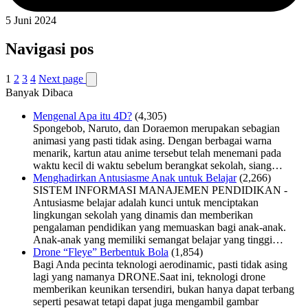
5 Juni 2024
Navigasi pos
1
2
3
4
Next page
Banyak Dibaca
Mengenal Apa itu 4D?
(4,305)
Spongebob, Naruto, dan Doraemon merupakan sebagian
animasi yang pasti tidak asing. Dengan berbagai warna
menarik, kartun atau anime tersebut telah menemani pada
waktu kecil di waktu sebelum berangkat sekolah, siang…
Menghadirkan Antusiasme Anak untuk Belajar
(2,266)
SISTEM INFORMASI MANAJEMEN PENDIDIKAN -
Antusiasme belajar adalah kunci untuk menciptakan
lingkungan sekolah yang dinamis dan memberikan
pengalaman pendidikan yang memuaskan bagi anak-anak.
Anak-anak yang memiliki semangat belajar yang tinggi…
Drone “Fleye” Berbentuk Bola
(1,854)
Bagi Anda pecinta teknologi aerodinamic, pasti tidak asing
lagi yang namanya DRONE.Saat ini, teknologi drone
memberikan keunikan tersendiri, bukan hanya dapat terbang
seperti pesawat tetapi dapat juga mengambil gambar