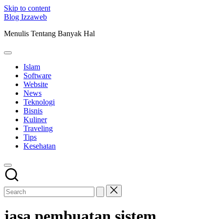
Skip to content
Blog Izzaweb
Menulis Tentang Banyak Hal
Islam
Software
Website
News
Teknologi
Bisnis
Kuliner
Traveling
Tips
Kesehatan
jasa pembuatan sistem