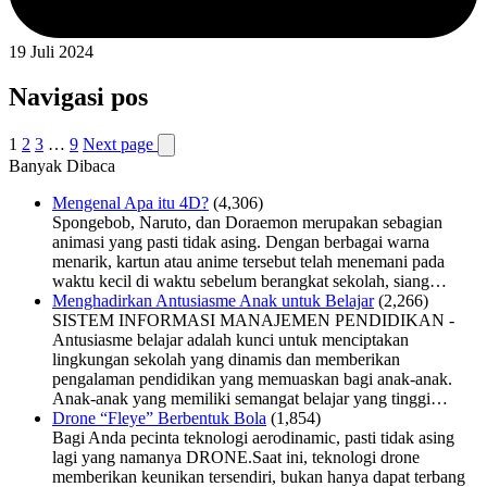
19 Juli 2024
Navigasi pos
1
2
3
…
9
Next page
Banyak Dibaca
Mengenal Apa itu 4D?
(4,306)
Spongebob, Naruto, dan Doraemon merupakan sebagian
animasi yang pasti tidak asing. Dengan berbagai warna
menarik, kartun atau anime tersebut telah menemani pada
waktu kecil di waktu sebelum berangkat sekolah, siang…
Menghadirkan Antusiasme Anak untuk Belajar
(2,266)
SISTEM INFORMASI MANAJEMEN PENDIDIKAN -
Antusiasme belajar adalah kunci untuk menciptakan
lingkungan sekolah yang dinamis dan memberikan
pengalaman pendidikan yang memuaskan bagi anak-anak.
Anak-anak yang memiliki semangat belajar yang tinggi…
Drone “Fleye” Berbentuk Bola
(1,854)
Bagi Anda pecinta teknologi aerodinamic, pasti tidak asing
lagi yang namanya DRONE.Saat ini, teknologi drone
memberikan keunikan tersendiri, bukan hanya dapat terbang