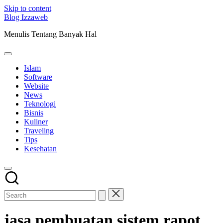
Skip to content
Blog Izzaweb
Menulis Tentang Banyak Hal
Islam
Software
Website
News
Teknologi
Bisnis
Kuliner
Traveling
Tips
Kesehatan
jasa pembuatan sistem rapot