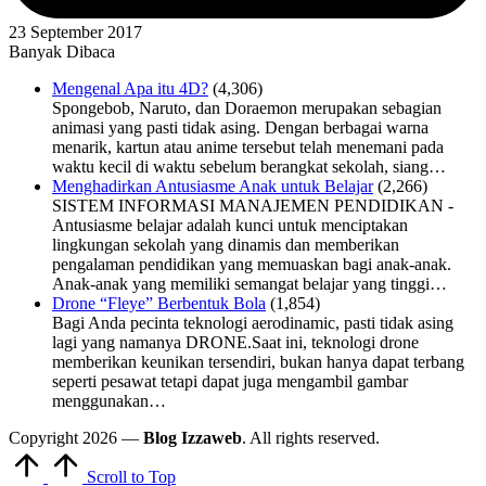
23 September 2017
Banyak Dibaca
Mengenal Apa itu 4D?
(4,306)
Spongebob, Naruto, dan Doraemon merupakan sebagian
animasi yang pasti tidak asing. Dengan berbagai warna
menarik, kartun atau anime tersebut telah menemani pada
waktu kecil di waktu sebelum berangkat sekolah, siang…
Menghadirkan Antusiasme Anak untuk Belajar
(2,266)
SISTEM INFORMASI MANAJEMEN PENDIDIKAN -
Antusiasme belajar adalah kunci untuk menciptakan
lingkungan sekolah yang dinamis dan memberikan
pengalaman pendidikan yang memuaskan bagi anak-anak.
Anak-anak yang memiliki semangat belajar yang tinggi…
Drone “Fleye” Berbentuk Bola
(1,854)
Bagi Anda pecinta teknologi aerodinamic, pasti tidak asing
lagi yang namanya DRONE.Saat ini, teknologi drone
memberikan keunikan tersendiri, bukan hanya dapat terbang
seperti pesawat tetapi dapat juga mengambil gambar
menggunakan…
Copyright 2026 —
Blog Izzaweb
. All rights reserved.
Scroll to Top