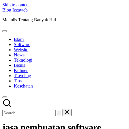
Skip to content
Blog Izzaweb
Menulis Tentang Banyak Hal
Islam
Software
Website
News
Teknologi
Bisnis
Kuliner
Traveling
Tips
Kesehatan
jasa pembuatan software