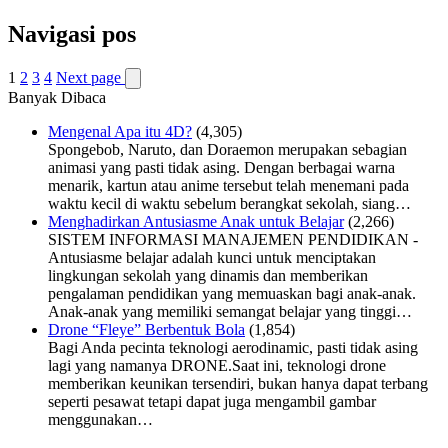
Navigasi pos
1
2
3
4
Next page
Banyak Dibaca
Mengenal Apa itu 4D?
(4,305)
Spongebob, Naruto, dan Doraemon merupakan sebagian
animasi yang pasti tidak asing. Dengan berbagai warna
menarik, kartun atau anime tersebut telah menemani pada
waktu kecil di waktu sebelum berangkat sekolah, siang…
Menghadirkan Antusiasme Anak untuk Belajar
(2,266)
SISTEM INFORMASI MANAJEMEN PENDIDIKAN -
Antusiasme belajar adalah kunci untuk menciptakan
lingkungan sekolah yang dinamis dan memberikan
pengalaman pendidikan yang memuaskan bagi anak-anak.
Anak-anak yang memiliki semangat belajar yang tinggi…
Drone “Fleye” Berbentuk Bola
(1,854)
Bagi Anda pecinta teknologi aerodinamic, pasti tidak asing
lagi yang namanya DRONE.Saat ini, teknologi drone
memberikan keunikan tersendiri, bukan hanya dapat terbang
seperti pesawat tetapi dapat juga mengambil gambar
menggunakan…