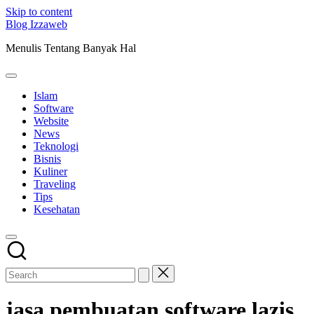
Skip to content
Blog Izzaweb
Menulis Tentang Banyak Hal
Islam
Software
Website
News
Teknologi
Bisnis
Kuliner
Traveling
Tips
Kesehatan
jasa pembuatan software lazis