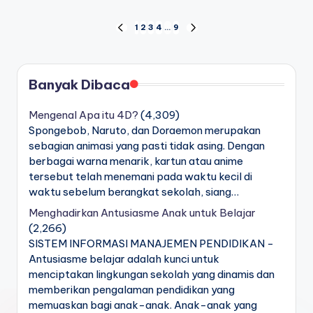
Navigasi
1
2
3
4
…
9
PREVIOUS
NEXT
PAGE
PAGE
pos
Banyak Dibaca
Mengenal Apa itu 4D?
(4,309)
Spongebob, Naruto, dan Doraemon merupakan
sebagian animasi yang pasti tidak asing. Dengan
berbagai warna menarik, kartun atau anime
tersebut telah menemani pada waktu kecil di
waktu sebelum berangkat sekolah, siang…
Menghadirkan Antusiasme Anak untuk Belajar
(2,266)
SISTEM INFORMASI MANAJEMEN PENDIDIKAN -
Antusiasme belajar adalah kunci untuk
menciptakan lingkungan sekolah yang dinamis dan
memberikan pengalaman pendidikan yang
memuaskan bagi anak-anak. Anak-anak yang