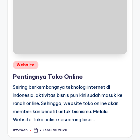
Posted
Website
in
Pentingnya Toko Online
Seiring berkembangnya teknologi internet di
indonesia, aktivitas bisnis pun kini sudah masuk ke
ranah online. Sehingga, website toko online akan
memberikan benefit untuk bisnismu. Melalui
Website Toko online seseorang bisa…
izzaweb
7 Februari 2020
Posted
by