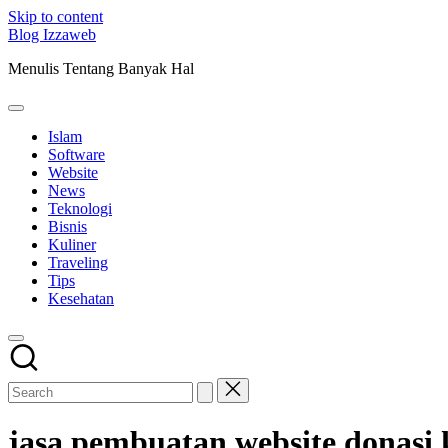
Skip to content
Blog Izzaweb
Menulis Tentang Banyak Hal
Islam
Software
Website
News
Teknologi
Bisnis
Kuliner
Traveling
Tips
Kesehatan
jasa pembuatan website donasi