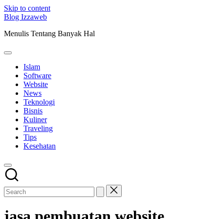
Skip to content
Blog Izzaweb
Menulis Tentang Banyak Hal
Islam
Software
Website
News
Teknologi
Bisnis
Kuliner
Traveling
Tips
Kesehatan
jasa pembuatan website