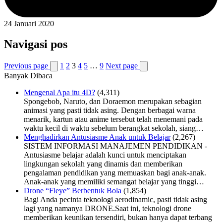
24 Januari 2020
Navigasi pos
Previous page
1
2
3
4
5
…
9
Next page
Banyak Dibaca
Mengenal Apa itu 4D?
(4,311)
Spongebob, Naruto, dan Doraemon merupakan sebagian
animasi yang pasti tidak asing. Dengan berbagai warna
menarik, kartun atau anime tersebut telah menemani pada
waktu kecil di waktu sebelum berangkat sekolah, siang…
Menghadirkan Antusiasme Anak untuk Belajar
(2,267)
SISTEM INFORMASI MANAJEMEN PENDIDIKAN -
Antusiasme belajar adalah kunci untuk menciptakan
lingkungan sekolah yang dinamis dan memberikan
pengalaman pendidikan yang memuaskan bagi anak-anak.
Anak-anak yang memiliki semangat belajar yang tinggi…
Drone “Fleye” Berbentuk Bola
(1,854)
Bagi Anda pecinta teknologi aerodinamic, pasti tidak asing
lagi yang namanya DRONE.Saat ini, teknologi drone
memberikan keunikan tersendiri, bukan hanya dapat terbang