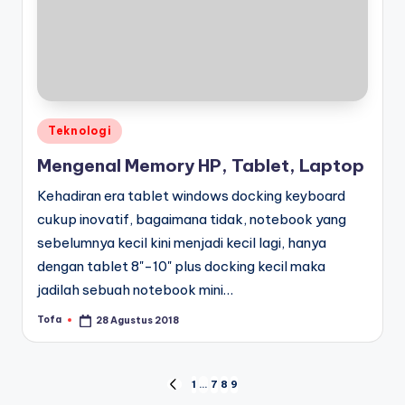
Posted
Teknologi
in
Mengenal Memory HP, Tablet, Laptop
Kehadiran era tablet windows docking keyboard
cukup inovatif, bagaimana tidak, notebook yang
sebelumnya kecil kini menjadi kecil lagi, hanya
dengan tablet 8"-10" plus docking kecil maka
jadilah sebuah notebook mini…
Tofa
28 Agustus 2018
Posted
by
Navigasi
1
…
7
8
9
PREVIOUS