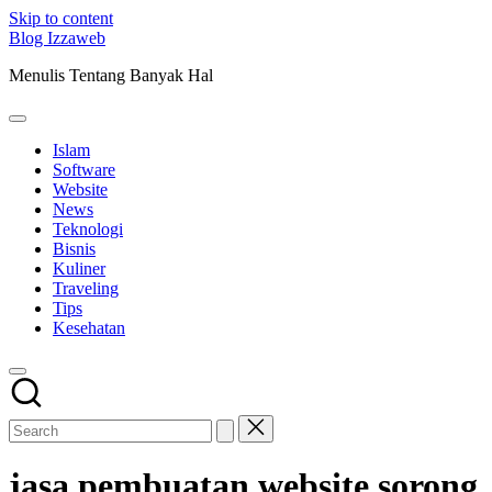
Skip to content
Blog Izzaweb
Menulis Tentang Banyak Hal
Islam
Software
Website
News
Teknologi
Bisnis
Kuliner
Traveling
Tips
Kesehatan
jasa pembuatan website sorong