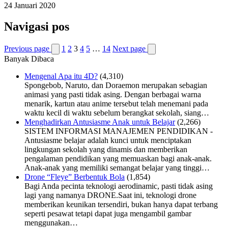
24 Januari 2020
Navigasi pos
Previous page
1
2
3
4
5
…
14
Next page
Banyak Dibaca
Mengenal Apa itu 4D?
(4,310)
Spongebob, Naruto, dan Doraemon merupakan sebagian
animasi yang pasti tidak asing. Dengan berbagai warna
menarik, kartun atau anime tersebut telah menemani pada
waktu kecil di waktu sebelum berangkat sekolah, siang…
Menghadirkan Antusiasme Anak untuk Belajar
(2,266)
SISTEM INFORMASI MANAJEMEN PENDIDIKAN -
Antusiasme belajar adalah kunci untuk menciptakan
lingkungan sekolah yang dinamis dan memberikan
pengalaman pendidikan yang memuaskan bagi anak-anak.
Anak-anak yang memiliki semangat belajar yang tinggi…
Drone “Fleye” Berbentuk Bola
(1,854)
Bagi Anda pecinta teknologi aerodinamic, pasti tidak asing
lagi yang namanya DRONE.Saat ini, teknologi drone
memberikan keunikan tersendiri, bukan hanya dapat terbang
seperti pesawat tetapi dapat juga mengambil gambar
menggunakan…