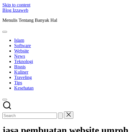
Skip to content
Blog Izzaweb
Menulis Tentang Banyak Hal
Islam
Software
Website
News
Teknologi
Bisnis
Kuliner
Traveling
Tips
Kesehatan
jasa pembuatan website umroh