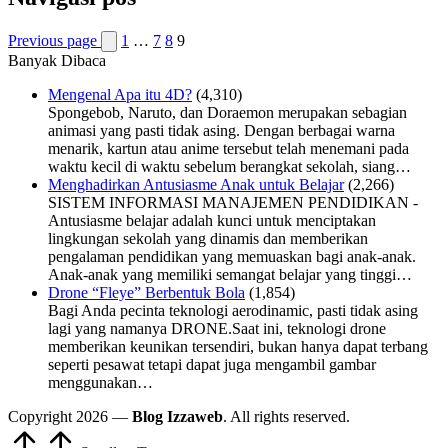
Previous page
1
…
7
8
9
Banyak Dibaca
Mengenal Apa itu 4D?
(4,310)
Spongebob, Naruto, dan Doraemon merupakan sebagian
animasi yang pasti tidak asing. Dengan berbagai warna
menarik, kartun atau anime tersebut telah menemani pada
waktu kecil di waktu sebelum berangkat sekolah, siang…
Menghadirkan Antusiasme Anak untuk Belajar
(2,266)
SISTEM INFORMASI MANAJEMEN PENDIDIKAN -
Antusiasme belajar adalah kunci untuk menciptakan
lingkungan sekolah yang dinamis dan memberikan
pengalaman pendidikan yang memuaskan bagi anak-anak.
Anak-anak yang memiliki semangat belajar yang tinggi…
Drone “Fleye” Berbentuk Bola
(1,854)
Bagi Anda pecinta teknologi aerodinamic, pasti tidak asing
lagi yang namanya DRONE.Saat ini, teknologi drone
memberikan keunikan tersendiri, bukan hanya dapat terbang
seperti pesawat tetapi dapat juga mengambil gambar
menggunakan…
Copyright 2026 —
Blog Izzaweb
. All rights reserved.