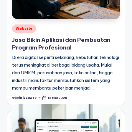
Posted
Website
in
Jasa Bikin Aplikasi dan Pembuatan
Program Profesional
Di era digital seperti sekarang, kebutuhan teknologi
terus meningkat di berbagai bidang usaha. Mulai
dari UMKM, perusahaan jasa, toko online, hingga
industri manufaktur membutuhkan sistem yang
mampu membantu pekerjaan menjadi…
admin izzaweb
18 Mei 2026
Posted
by