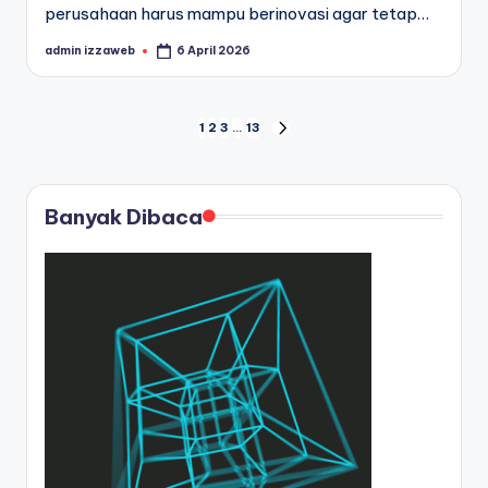
perusahaan harus mampu berinovasi agar tetap…
admin izzaweb
6 April 2026
Posted
by
Navigasi
1
2
3
…
13
NEXT
PAGE
pos
Banyak Dibaca