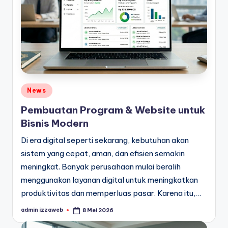
Posted
News
in
Pembuatan Program & Website untuk
Bisnis Modern
Di era digital seperti sekarang, kebutuhan akan
sistem yang cepat, aman, dan efisien semakin
meningkat. Banyak perusahaan mulai beralih
menggunakan layanan digital untuk meningkatkan
produktivitas dan memperluas pasar. Karena itu,…
admin izzaweb
8 Mei 2026
Posted
by