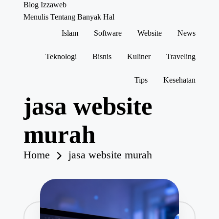
Blog Izzaweb
Menulis Tentang Banyak Hal
Islam
Software
Website
News
Skip
to
content
Teknologi
Bisnis
Kuliner
Traveling
Tips
Kesehatan
jasa website
murah
Home
jasa website murah