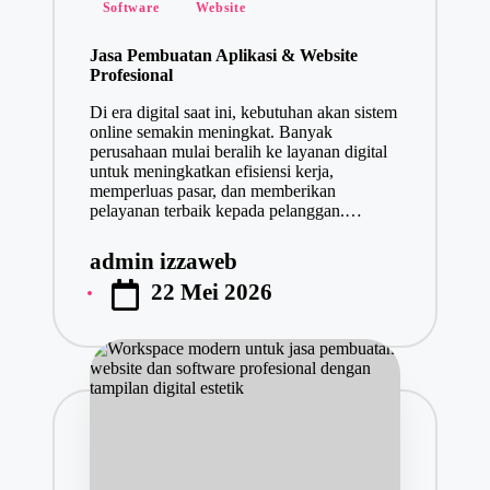
Posted
Software
Website
in
Jasa Pembuatan Aplikasi & Website
Profesional
Di era digital saat ini, kebutuhan akan sistem
online semakin meningkat. Banyak
perusahaan mulai beralih ke layanan digital
untuk meningkatkan efisiensi kerja,
memperluas pasar, dan memberikan
pelayanan terbaik kepada pelanggan.…
admin izzaweb
Posted
22 Mei 2026
by