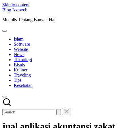
Skip to content
Blog Izzaweb
Menulis Tentang Banyak Hal
Islam
Software
Website
News
Teknologi
Bisnis
Kuliner
Traveling
Tips
Kesehatan
jual aplikasi akuntansi zakat