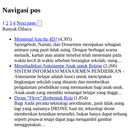
Navigasi pos
1
2
3
4
Next page
Banyak Dibaca
Mengenal Apa itu 4D?
(4,305)
Spongebob, Naruto, dan Doraemon merupakan sebagian
animasi yang pasti tidak asing. Dengan berbagai warna
menarik, kartun atau anime tersebut telah menemani pada
waktu kecil di waktu sebelum berangkat sekolah, siang…
Menghadirkan Antusiasme Anak untuk Belajar
(2,266)
SISTEM INFORMASI MANAJEMEN PENDIDIKAN -
Antusiasme belajar adalah kunci untuk menciptakan
lingkungan sekolah yang dinamis dan memberikan
pengalaman pendidikan yang memuaskan bagi anak-anak.
Anak-anak yang memiliki semangat belajar yang tinggi…
Drone “Fleye” Berbentuk Bola
(1,854)
Bagi Anda pecinta teknologi aerodinamic, pasti tidak asing
lagi yang namanya DRONE.Saat ini, teknologi drone
memberikan keunikan tersendiri, bukan hanya dapat terbang
seperti pesawat tetapi dapat juga mengambil gambar
menggunakan…