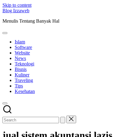
Skip to content
Blog Izzaweb
Menulis Tentang Banyak Hal
Islam
Software
Website
News
Teknologi
Bisnis
Kuliner
Traveling
Tips
Kesehatan
jual sistem akuntansi lazis