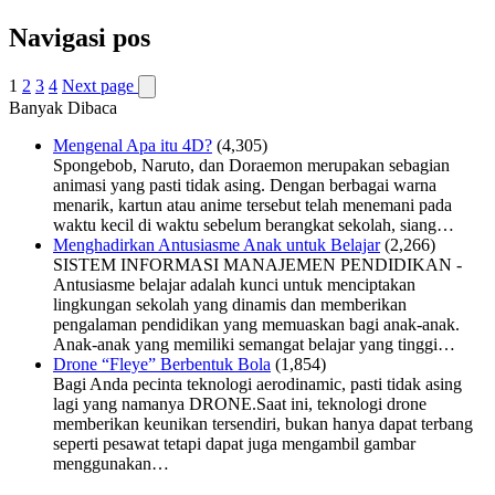
Navigasi pos
1
2
3
4
Next page
Banyak Dibaca
Mengenal Apa itu 4D?
(4,305)
Spongebob, Naruto, dan Doraemon merupakan sebagian
animasi yang pasti tidak asing. Dengan berbagai warna
menarik, kartun atau anime tersebut telah menemani pada
waktu kecil di waktu sebelum berangkat sekolah, siang…
Menghadirkan Antusiasme Anak untuk Belajar
(2,266)
SISTEM INFORMASI MANAJEMEN PENDIDIKAN -
Antusiasme belajar adalah kunci untuk menciptakan
lingkungan sekolah yang dinamis dan memberikan
pengalaman pendidikan yang memuaskan bagi anak-anak.
Anak-anak yang memiliki semangat belajar yang tinggi…
Drone “Fleye” Berbentuk Bola
(1,854)
Bagi Anda pecinta teknologi aerodinamic, pasti tidak asing
lagi yang namanya DRONE.Saat ini, teknologi drone
memberikan keunikan tersendiri, bukan hanya dapat terbang
seperti pesawat tetapi dapat juga mengambil gambar
menggunakan…