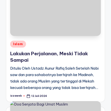
Posted
Islam
in
Lakukan Perjalanan, Meski Tidak
Sampai
Ditulis Oleh Ustadz Aunur Rafiq Saleh Setelah Nabi
saw dan para sahabatnya berhijrah ke Madinah,
tidak ada orang Muslim yang tertinggal di Mekah
kecuali beberapa orang yang tidak bisa berhijrah…
izzaweb
12 Juli 2024
Posted
by