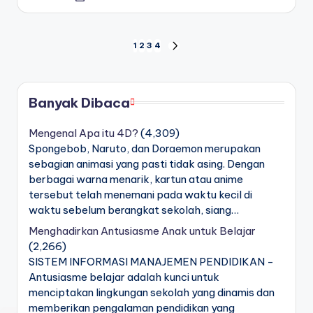
by
Navigasi
1
2
3
4
NEXT
PAGE
pos
Banyak Dibaca
Mengenal Apa itu 4D?
(4,309)
Spongebob, Naruto, dan Doraemon merupakan
sebagian animasi yang pasti tidak asing. Dengan
berbagai warna menarik, kartun atau anime
tersebut telah menemani pada waktu kecil di
waktu sebelum berangkat sekolah, siang…
Menghadirkan Antusiasme Anak untuk Belajar
(2,266)
SISTEM INFORMASI MANAJEMEN PENDIDIKAN -
Antusiasme belajar adalah kunci untuk
menciptakan lingkungan sekolah yang dinamis dan
memberikan pengalaman pendidikan yang