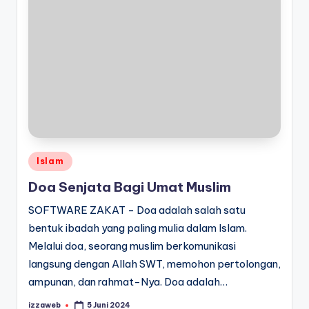
Posted
Islam
in
Doa Senjata Bagi Umat Muslim
SOFTWARE ZAKAT - Doa adalah salah satu
bentuk ibadah yang paling mulia dalam Islam.
Melalui doa, seorang muslim berkomunikasi
langsung dengan Allah SWT, memohon pertolongan,
ampunan, dan rahmat-Nya. Doa adalah…
izzaweb
5 Juni 2024
Posted