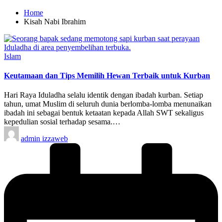
Home
Kisah Nabi Ibrahim
Posted
Islam
in
Keutamaan dan Tips Memilih Hewan Terbaik untuk Kurban
Hari Raya Iduladha selalu identik dengan ibadah kurban. Setiap
tahun, umat Muslim di seluruh dunia berlomba-lomba menunaikan
ibadah ini sebagai bentuk ketaatan kepada Allah SWT sekaligus
kepedulian sosial terhadap sesama.…
Posted
admin izzaweb
by