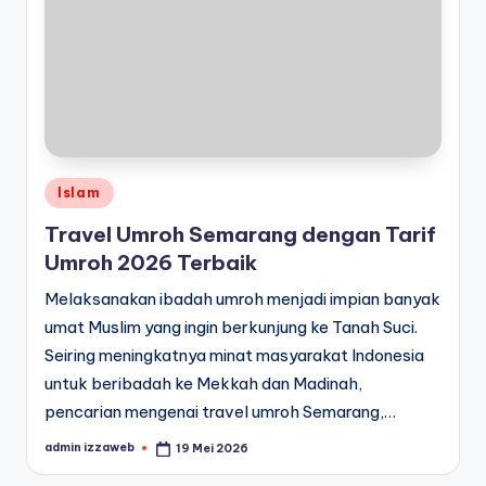
Posted
Islam
in
Travel Umroh Semarang dengan Tarif
Umroh 2026 Terbaik
Melaksanakan ibadah umroh menjadi impian banyak
umat Muslim yang ingin berkunjung ke Tanah Suci.
Seiring meningkatnya minat masyarakat Indonesia
untuk beribadah ke Mekkah dan Madinah,
pencarian mengenai travel umroh Semarang,…
admin izzaweb
19 Mei 2026
Posted
by