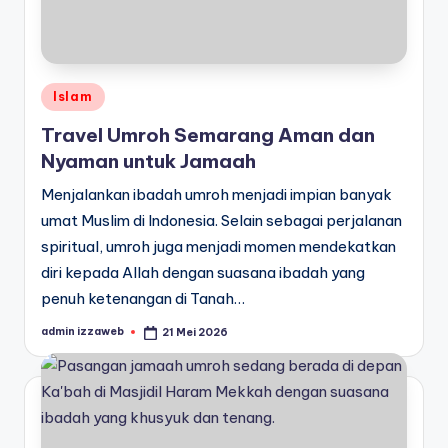
Posted
Islam
in
Travel Umroh Semarang Aman dan
Nyaman untuk Jamaah
Menjalankan ibadah umroh menjadi impian banyak
umat Muslim di Indonesia. Selain sebagai perjalanan
spiritual, umroh juga menjadi momen mendekatkan
diri kepada Allah dengan suasana ibadah yang
penuh ketenangan di Tanah…
admin izzaweb
21 Mei 2026
Posted
by