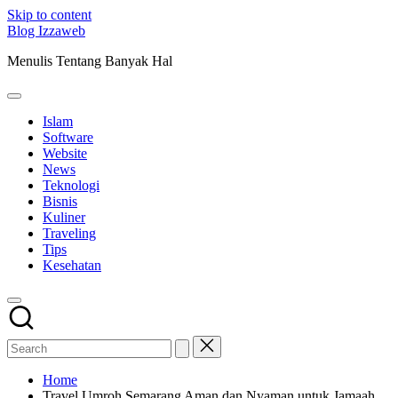
Skip to content
Blog Izzaweb
Menulis Tentang Banyak Hal
Islam
Software
Website
News
Teknologi
Bisnis
Kuliner
Traveling
Tips
Kesehatan
Home
Travel Umroh Semarang Aman dan Nyaman untuk Jamaah