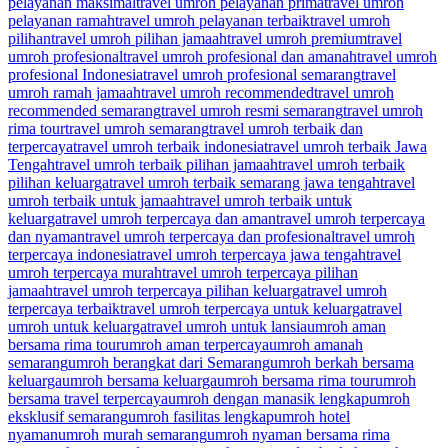
pelayanan maksimal
travel umroh pelayanan prima
travel umroh
pelayanan ramah
travel umroh pelayanan terbaik
travel umroh
pilihan
travel umroh pilihan jamaah
travel umroh premium
travel
umroh profesional
travel umroh profesional dan amanah
travel umroh
profesional Indonesia
travel umroh profesional semarang
travel
umroh ramah jamaah
travel umroh recommended
travel umroh
recommended semarang
travel umroh resmi semarang
travel umroh
rima tour
travel umroh semarang
travel umroh terbaik dan
terpercaya
travel umroh terbaik indonesia
travel umroh terbaik Jawa
Tengah
travel umroh terbaik pilihan jamaah
travel umroh terbaik
pilihan keluarga
travel umroh terbaik semarang jawa tengah
travel
umroh terbaik untuk jamaah
travel umroh terbaik untuk
keluarga
travel umroh terpercaya dan aman
travel umroh terpercaya
dan nyaman
travel umroh terpercaya dan profesional
travel umroh
terpercaya indonesia
travel umroh terpercaya jawa tengah
travel
umroh terpercaya murah
travel umroh terpercaya pilihan
jamaah
travel umroh terpercaya pilihan keluarga
travel umroh
terpercaya terbaik
travel umroh terpercaya untuk keluarga
travel
umroh untuk keluarga
travel umroh untuk lansia
umroh aman
bersama rima tour
umroh aman terpercaya
umroh amanah
semarang
umroh berangkat dari Semarang
umroh berkah bersama
keluarga
umroh bersama keluarga
umroh bersama rima tour
umroh
bersama travel terpercaya
umroh dengan manasik lengkap
umroh
eksklusif semarang
umroh fasilitas lengkap
umroh hotel
nyaman
umroh murah semarang
umroh nyaman bersama rima