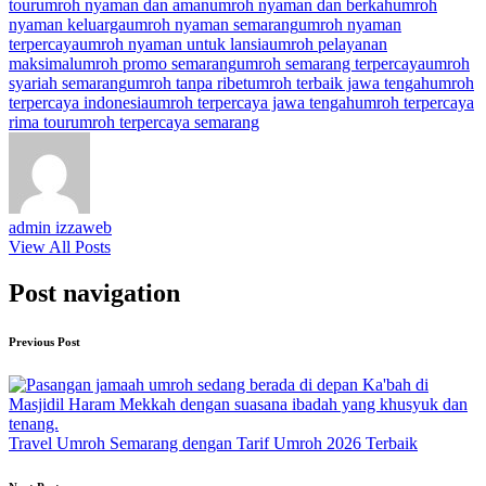
tour
umroh nyaman dan aman
umroh nyaman dan berkah
umroh
nyaman keluarga
umroh nyaman semarang
umroh nyaman
terpercaya
umroh nyaman untuk lansia
umroh pelayanan
maksimal
umroh promo semarang
umroh semarang terpercaya
umroh
syariah semarang
umroh tanpa ribet
umroh terbaik jawa tengah
umroh
terpercaya indonesia
umroh terpercaya jawa tengah
umroh terpercaya
rima tour
umroh terpercaya semarang
admin izzaweb
View All Posts
Post navigation
Previous Post
Travel Umroh Semarang dengan Tarif Umroh 2026 Terbaik