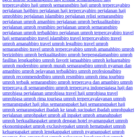
terpercaya
biro haji umroh semarang
biro haji umroh terpercaya
biro
perjalanan haji
biro perjalanan haji terpercaya
biro perjalanan haji
umroh
biro perjalanan islami
biro perjalanan religi semarang
biro
perjalanan umroh aman
biro perjalanan umroh berkualitas
biro
perjalanan umroh resmi
biro perjalanan umroh semarang
biro
perjalanan umroh terbaik
biro perjalanan umroh terpercaya
biro travel
haji semarang
biro travel islami
biro travel terpercaya
biro travel
umroh amanah
biro travel umroh legal
biro travel umroh
semarang
biro travel umroh terpercaya
biro umroh amanah
biro umroh
berizin
biro umroh berkualitas
biro umroh berpengalaman
biro umroh
fasilitas lengkap
biro umroh favorit jamaah
biro umroh keluarga
biro
umroh modern
biro umroh murah semarang
biro umroh nyaman dan
aman
biro umroh pelayanan terbaik
biro umroh profesional
biro
umroh recommended
biro umroh resmi
biro umroh rima tour
biro
umroh terbaik semarang
biro umroh terpercaya dan aman
biro umroh
terpercaya di semarang
biro umroh terpercaya indonesia
jasa haji dan
umroh
jasa perjalanan umroh
jasa travel haji umroh
jasa travel
umroh
jasa umroh rima tour
jasa umroh terpercaya
layanan umroh
semarang
paket haji plus semarang
paket haji semarang
paket haji
umroh semarang
paket ibadah ke tanah suci
paket ibadah umroh
paket
perjalanan umroh
paket umroh all in
paket umroh amanah
paket
umroh berkualitas
paket umroh dengan hotel nyaman
paket umroh
ekonomis
paket umroh exclusive
paket umroh hemat
paket umroh
keluarga
paket umroh lengkap
paket umroh nyaman
paket umroh