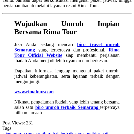
Tentu. Jamaah dapat berkonsultasi mengenai paket, jadwal, hingga
persiapan ibadah melalui layanan resmi Rima Tour.
Wujudkan Umroh Impian
Bersama Rima Tour
Jika Anda sedang mencari
biro travel umroh
Semarang
yang terpercaya dan profesional,
Rima
Tour Official Website
siap membantu perjalanan
ibadah Anda menjadi lebih nyaman dan berkesan.
Dapatkan informasi lengkap mengenai paket umroh,
jadwal keberangkatan, serta layanan terbaik dengan
mengunjungi:
www.rimatour.com
Nikmati pengalaman ibadah yang lebih tenang bersama
salah satu
biro umroh terbaik Semarang
terpercaya
pilihan jamaah.
Post Views:
231
Tags:
agen umroh semarang
biro haji terbaik semarang
biro haji