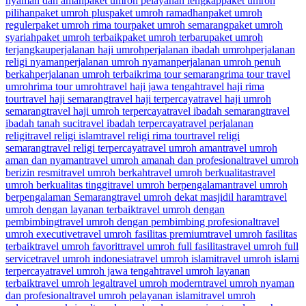
nyaman dan aman
paket umroh pelayanan lengkap
paket umroh
pilihan
paket umroh plus
paket umroh ramadhan
paket umroh
reguler
paket umroh rima tour
paket umroh semarang
paket umroh
syariah
paket umroh terbaik
paket umroh terbaru
paket umroh
terjangkau
perjalanan haji umroh
perjalanan ibadah umroh
perjalanan
religi nyaman
perjalanan umroh nyaman
perjalanan umroh penuh
berkah
perjalanan umroh terbaik
rima tour semarang
rima tour travel
umroh
rima tour umroh
travel haji jawa tengah
travel haji rima
tour
travel haji semarang
travel haji terpercaya
travel haji umroh
semarang
travel haji umroh terpercaya
travel ibadah semarang
travel
ibadah tanah suci
travel ibadah terpercaya
travel perjalanan
religi
travel religi islam
travel religi rima tour
travel religi
semarang
travel religi terpercaya
travel umroh aman
travel umroh
aman dan nyaman
travel umroh amanah dan profesional
travel umroh
berizin resmi
travel umroh berkah
travel umroh berkualitas
travel
umroh berkualitas tinggi
travel umroh berpengalaman
travel umroh
berpengalaman Semarang
travel umroh dekat masjidil haram
travel
umroh dengan layanan terbaik
travel umroh dengan
pembimbing
travel umroh dengan pembimbing profesional
travel
umroh executive
travel umroh fasilitas premium
travel umroh fasilitas
terbaik
travel umroh favorit
travel umroh full fasilitas
travel umroh full
service
travel umroh indonesia
travel umroh islami
travel umroh islami
terpercaya
travel umroh jawa tengah
travel umroh layanan
terbaik
travel umroh legal
travel umroh modern
travel umroh nyaman
dan profesional
travel umroh pelayanan islami
travel umroh