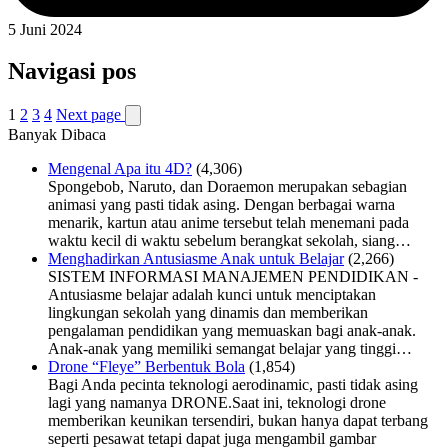
5 Juni 2024
Navigasi pos
1
2
3
4
Next page
Banyak Dibaca
Mengenal Apa itu 4D?
(4,306)
Spongebob, Naruto, dan Doraemon merupakan sebagian
animasi yang pasti tidak asing. Dengan berbagai warna
menarik, kartun atau anime tersebut telah menemani pada
waktu kecil di waktu sebelum berangkat sekolah, siang…
Menghadirkan Antusiasme Anak untuk Belajar
(2,266)
SISTEM INFORMASI MANAJEMEN PENDIDIKAN -
Antusiasme belajar adalah kunci untuk menciptakan
lingkungan sekolah yang dinamis dan memberikan
pengalaman pendidikan yang memuaskan bagi anak-anak.
Anak-anak yang memiliki semangat belajar yang tinggi…
Drone “Fleye” Berbentuk Bola
(1,854)
Bagi Anda pecinta teknologi aerodinamic, pasti tidak asing
lagi yang namanya DRONE.Saat ini, teknologi drone
memberikan keunikan tersendiri, bukan hanya dapat terbang
seperti pesawat tetapi dapat juga mengambil gambar