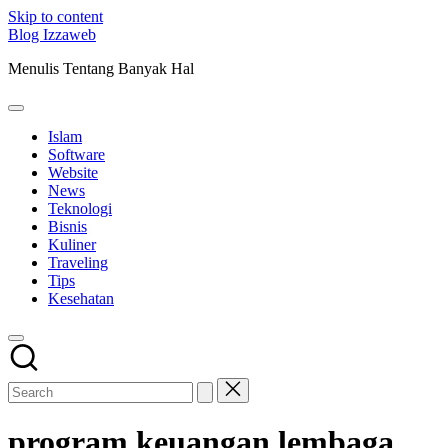
Skip to content
Blog Izzaweb
Menulis Tentang Banyak Hal
Islam
Software
Website
News
Teknologi
Bisnis
Kuliner
Traveling
Tips
Kesehatan
program keuangan lembaga