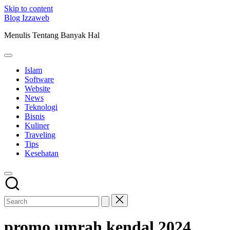
Skip to content
Blog Izzaweb
Menulis Tentang Banyak Hal
Islam
Software
Website
News
Teknologi
Bisnis
Kuliner
Traveling
Tips
Kesehatan
promo umrah kendal 2024