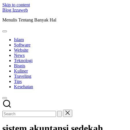
Skip to content
Blog Izzaweb
Menulis Tentang Banyak Hal
Islam
Software
Website
News
Teknologi
Bisnis
Kuliner
Traveling
Tips
Kesehatan
sistem akuntansi sedekah