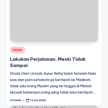
Posted
Islam
in
Lakukan Perjalanan, Meski Tidak
Sampai
Ditulis Oleh Ustadz Aunur Rafiq Saleh Setelah Nabi
saw dan para sahabatnya berhijrah ke Madinah,
tidak ada orang Muslim yang tertinggal di Mekah
kecuali beberapa orang yang tidak bisa berhijrah…
izzaweb
12 Juli 2024
Posted
by