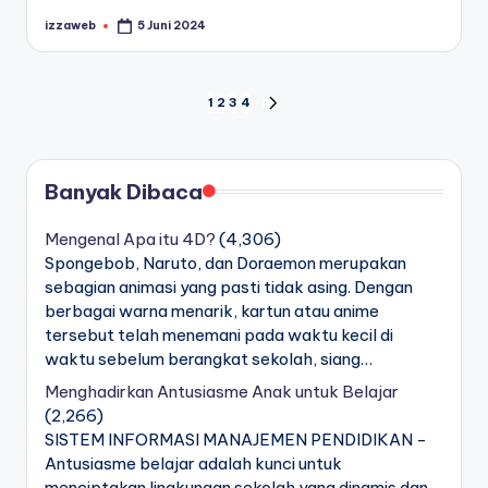
izzaweb
5 Juni 2024
Posted
by
Navigasi
1
2
3
4
NEXT
PAGE
pos
Banyak Dibaca
Mengenal Apa itu 4D?
(4,306)
Spongebob, Naruto, dan Doraemon merupakan
sebagian animasi yang pasti tidak asing. Dengan
berbagai warna menarik, kartun atau anime
tersebut telah menemani pada waktu kecil di
waktu sebelum berangkat sekolah, siang…
Menghadirkan Antusiasme Anak untuk Belajar
(2,266)
SISTEM INFORMASI MANAJEMEN PENDIDIKAN -
Antusiasme belajar adalah kunci untuk
menciptakan lingkungan sekolah yang dinamis dan