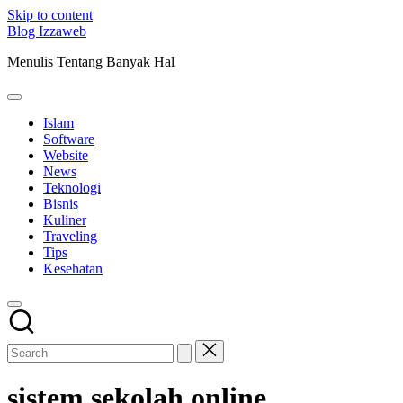
Skip to content
Blog Izzaweb
Menulis Tentang Banyak Hal
Islam
Software
Website
News
Teknologi
Bisnis
Kuliner
Traveling
Tips
Kesehatan
sistem sekolah online