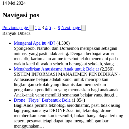
14 Mei 2024
Navigasi pos
Previous page
1
2
3
4
5
…
9
Next page
Banyak Dibaca
Mengenal Apa itu 4D?
(4,306)
Spongebob, Naruto, dan Doraemon merupakan sebagian
animasi yang pasti tidak asing. Dengan berbagai warna
menarik, kartun atau anime tersebut telah menemani pada
waktu kecil di waktu sebelum berangkat sekolah, siang…
Menghadirkan Antusiasme Anak untuk Belajar
(2,266)
SISTEM INFORMASI MANAJEMEN PENDIDIKAN -
Antusiasme belajar adalah kunci untuk menciptakan
lingkungan sekolah yang dinamis dan memberikan
pengalaman pendidikan yang memuaskan bagi anak-anak.
Anak-anak yang memiliki semangat belajar yang tinggi…
Drone “Fleye” Berbentuk Bola
(1,854)
Bagi Anda pecinta teknologi aerodinamic, pasti tidak asing
lagi yang namanya DRONE.Saat ini, teknologi drone
memberikan keunikan tersendiri, bukan hanya dapat terbang
seperti pesawat tetapi dapat juga mengambil gambar
menggunakan…